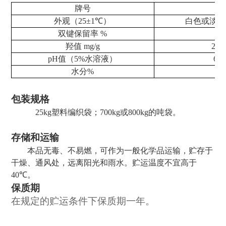
牌号
9
外观（
25±1℃
）
白色或淡黄
双键保留率
%
≥
羟值
mg/g
23.4
pH
值（
5%
水溶液）
6
.0
水分
%
≤0
包装规格
25kg
塑料编织袋；
700kg
或
800kg
的吨袋。
存储和运输
本品无毒、不易燃，可作为一般化学品运输，贮存于
干燥、通风处，远离阳光和雨水。贮运温度不宜高于
40℃
。
保质期
在规定的贮运条件下保质期一年
。