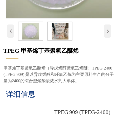
‹
›
TPEG 甲基烯丁基聚氧乙醚烯
———
甲基烯丁基聚氧乙醚烯（异戊烯醇聚氧乙烯醚）TPEG 2400
(TPEG 909) 是以异戊烯醇和环氧乙烷为主要原料生产的分子
量为2400的综合型聚羧酸减水剂大单体。
详细信息
T
PEG
9
09
(
T
PEG-
24
00)