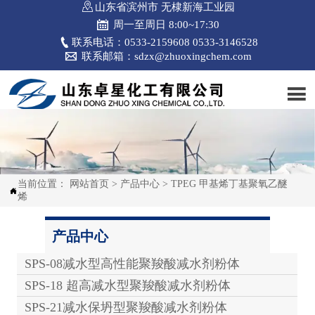

山东省滨州市 无棣新海工业园

周一至周日 8:00~17:30

联系电话：0533-2159608 0533-3146528

联系邮箱：sdzx@zhuoxingchem.com

当前位置：
网站首页
>
产品中心
>
TPEG 甲基烯丁基聚氧乙醚

烯
产品中心
SPS-08减水型高性能聚羧酸减水剂粉体
SPS-18 超高减水型聚羧酸减水剂粉体
SPS-21减水保坍型聚羧酸减水剂粉体