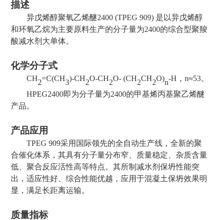
描述
异戊烯醇
聚氧乙烯醚
24
00
(
T
PEG
9
09
)
是以
异戊烯醇
和环氧乙烷为主要原料生产的分子量为
24
00
的
综合型
聚羧
酸减水剂大单体。
化学分子式
CH
=C(CH
)-CH
O-CH
O- (CH
CH
O)
-H
，
n≈5
3
。
2
3
2
2
2
2
n
HPEG2400即为分子量为2400的甲基烯丙基聚乙烯醚
产品。
产品应用
T
PEG
9
09
采用国际领先的全自动生产线，全新的聚
合催化体系，其具有分子量分布窄、质量稳定、杂质含量
低、聚合反应活性高等特点。其所制减水剂保坍性能突
出，适应性好、综合性能优越，应用于混凝土保坍效果明
显，满足长距离运输。
质量指标